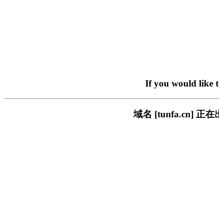
If you would like 
域名 [tunfa.c